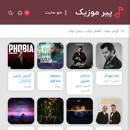
پیر موزیک
منو سایت
۵
کردار نیک ، گفتار نیک ، پندار نیک
رضا بهرام
سامان
مسعود
آرمین زارعی
نیمی از من
جلیلی
صادقلو
(2AFM)
آلبوم عشق
پرواز
فوبیا
قدیمی