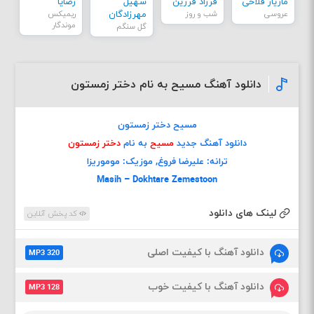
مازیار فلاحی
فرزاد فرزین
سهیل
رضایا
عروسی
شب و روز
مهرزادگان
ریمیکس
موندگار
گل سنگم
دانلود آهنگ مسیح به نام دختر زمستون
مسیح دختر زمستون
دانلود آهنگ جدید
مسیح
به نام
دختر زمستون
ترانه: علیرضا فروغ, موزیک: موموریزا
Masih – Dokhtare Zemestoon
لینک های دانلود
کد پخش آنلاین
دانلود آهنگ با کیفیت اصلی
MP3 320
دانلود آهنگ با کیفیت خوب
MP3 128