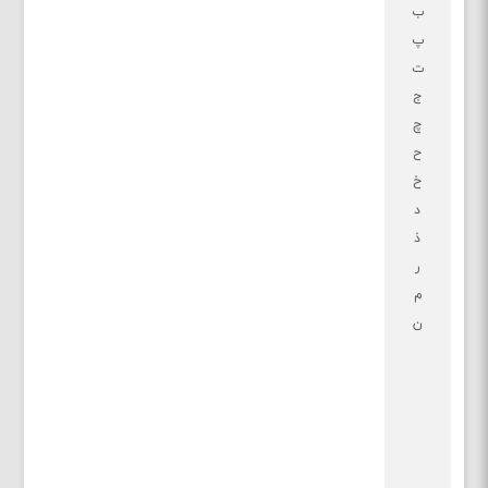
ب
پ
ت
ج
چ
ح
خ
د
ذ
ر
م
ن