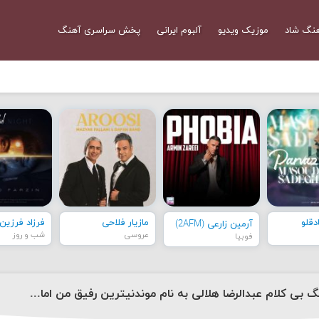
نگ شاد
موزیک ویدیو
آلبوم ایرانی
پخش سراسری آهنگ
قلو
مازیار فلاحی
فرزاد فرزین
آرمین زارعی (2AFM)
عروسی
شب و روز
فوبیا
دانلود آهنگ بی کلام عبدالرضا هلالی به نام موندنیترین رفیق من امام حسین عزیزم ۲