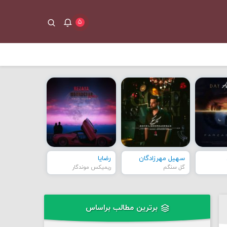
۵
سهیل مهرزادگان
رضایا
گل سنگم
ریمیکس موندگار
برترین مطالب براساس