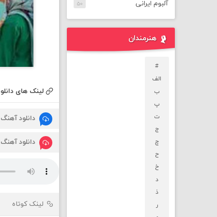
آلبوم ایرانی
۵۰
هنرمندان
#
الف
لینک های دانلود
ب
پ
ت
دانلود آهنگ
ج
دانلود آهنگ
چ
ح
خ
د
ذ
لینک کوتاه
ر