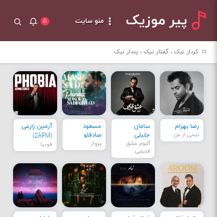
پیر موزیک
منو سایت
۵
کردار نیک ، گفتار نیک ، پندار نیک
رضا بهرام
سامان
مسعود
آرمین زارعی
نیمی از من
جلیلی
صادقلو
(2AFM)
آلبوم عشق
پرواز
فوبیا
قدیمی