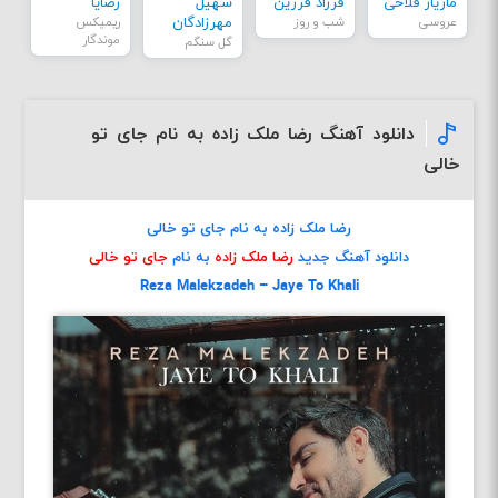
مازیار فلاحی
فرزاد فرزین
سهیل
رضایا
عروسی
شب و روز
مهرزادگان
ریمیکس
موندگار
گل سنگم
دانلود آهنگ رضا ملک زاده به نام جای تو
خالی
رضا ملک زاده به نام جای تو خالی
دانلود آهنگ جدید
رضا ملک زاده
به نام
جای تو خالی
Reza Malekzadeh – Jaye To Khali