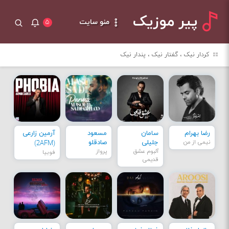
پیر موزیک
منو سایت
۵
کردار نیک ، گفتار نیک ، پندار نیک
رضا بهرام
سامان
مسعود
آرمین زارعی
نیمی از من
جلیلی
صادقلو
(2AFM)
آلبوم عشق
پرواز
فوبیا
قدیمی