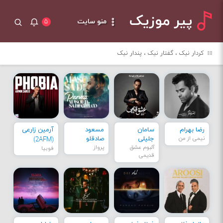
پیر موزیک
منو سایت
۵
کردار نیک ، گفتار نیک ، پندار نیک
رضا بهرام
سامان
مسعود
آرمین زارعی
نیمی از من
جلیلی
صادقلو
(2AFM)
آلبوم عشق
پرواز
فوبیا
قدیمی