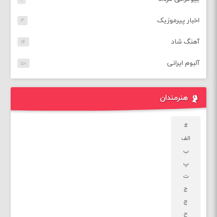
اخبار پیرموزیک
۳
آهنگ شاد
۱۴
آلبوم ایرانی
۵۰
هنرمندان
#
الف
ب
پ
ت
ج
چ
ح