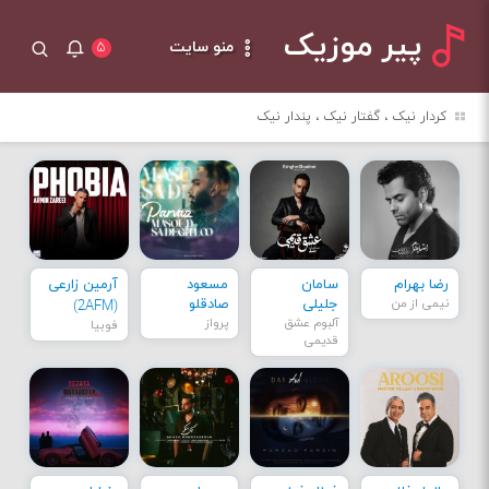
پیر موزیک
منو سایت
۵
کردار نیک ، گفتار نیک ، پندار نیک
رضا بهرام
سامان
مسعود
آرمین زارعی
نیمی از من
جلیلی
صادقلو
(2AFM)
آلبوم عشق
پرواز
فوبیا
قدیمی