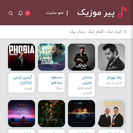
پیر موزیک
منو سایت
۵
کردار نیک ، گفتار نیک ، پندار نیک
رضا بهرام
سامان
مسعود
آرمین زارعی
نیمی از من
جلیلی
صادقلو
(2AFM)
آلبوم عشق
پرواز
فوبیا
قدیمی