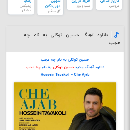
مازیار فلاحی
فرزاد فرزین
سهیل
رضایا
عروسی
شب و روز
مهرزادگان
ریمیکس
موندگار
گل سنگم
دانلود آهنگ حسین توکلی به نام چه
عجب
حسین توکلی به نام چه عجب
دانلود آهنگ جدید
حسین توکلی
به نام
چه عجب
Hossein Tavakoli – Che Ajab