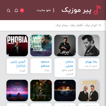
پیر موزیک
منو سایت
۵
کردار نیک ، گفتار نیک ، پندار نیک
رضا بهرام
سامان
مسعود
آرمین زارعی
نیمی از من
جلیلی
صادقلو
(2AFM)
آلبوم عشق
پرواز
فوبیا
قدیمی