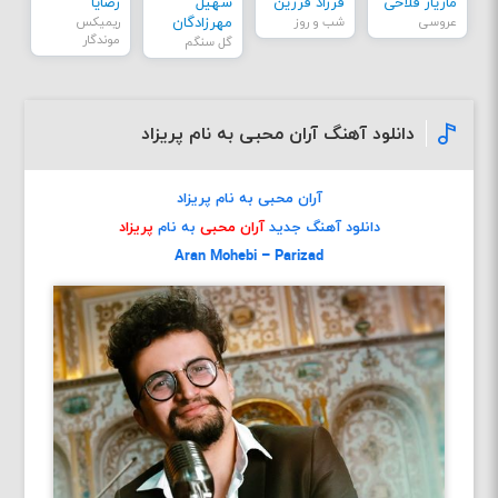
مازیار فلاحی
فرزاد فرزین
سهیل
رضایا
عروسی
شب و روز
مهرزادگان
ریمیکس
موندگار
گل سنگم
دانلود آهنگ آران محبی به نام پریزاد
آران محبی به نام پریزاد
دانلود آهنگ جدید
آران محبی
به نام
پریزاد
Aran Mohebi – Parizad