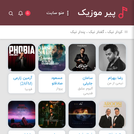
پیر موزیک
منو سایت
۵
کردار نیک ، گفتار نیک ، پندار نیک
رضا بهرام
سامان
مسعود
آرمین زارعی
نیمی از من
جلیلی
صادقلو
(2AFM)
آلبوم عشق
پرواز
فوبیا
قدیمی