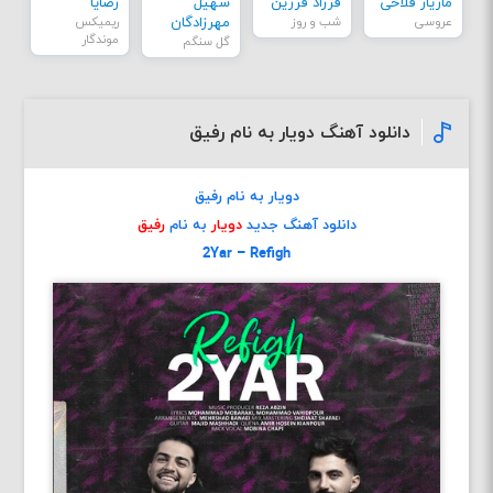
مازیار فلاحی
فرزاد فرزین
سهیل
رضایا
عروسی
شب و روز
مهرزادگان
ریمیکس
موندگار
گل سنگم
دانلود آهنگ دویار به نام رفیق
دویار به نام رفیق
دانلود آهنگ جدید
دویار
به نام
رفیق
2Yar – Refigh