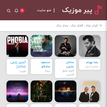
پیر موزیک
منو سایت
۵
کردار نیک ، گفتار نیک ، پندار نیک
رضا بهرام
سامان
مسعود
آرمین زارعی
نیمی از من
جلیلی
صادقلو
(2AFM)
آلبوم عشق
پرواز
فوبیا
قدیمی