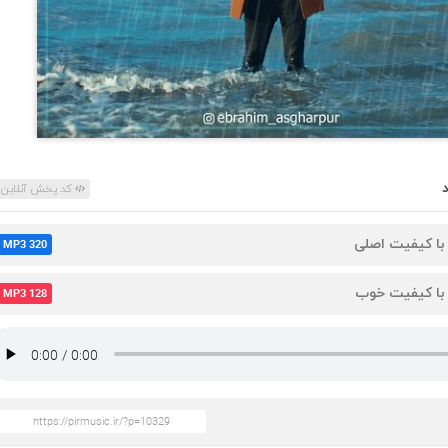
کد پخش آنلاین
 با کیفیت اصلی
MP3 320
 با کیفیت خوب
MP3 128