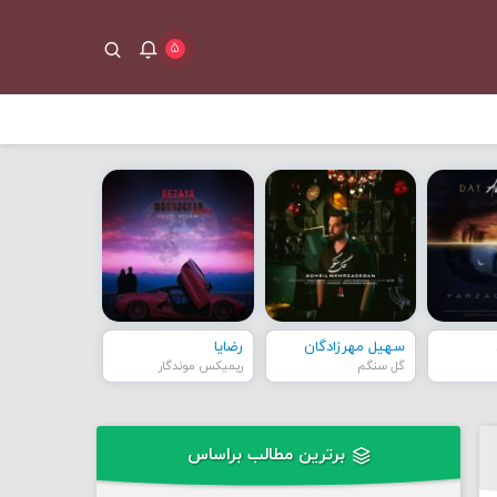
۵
سهیل مهرزادگان
رضایا
گل سنگم
ریمیکس موندگار
برترین مطالب براساس