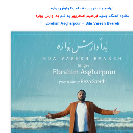
ابراهیم اصغرپور به نام بدا وارش بواره
دانلود آهنگ جدید
ابراهیم اصغرپور
به نام
بدا وارش بواره
Ebrahim Asgharpour – Bda Varesh Bvareh