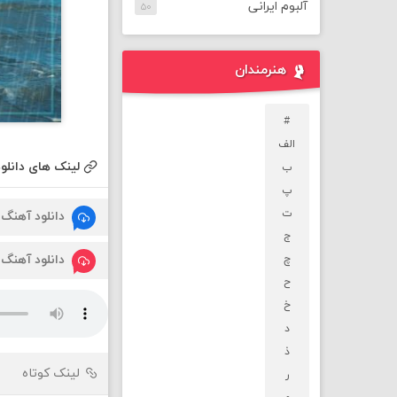
آلبوم ایرانی
۵۰
هنرمندان
#
الف
لینک های دانلود
ب
پ
ت
دانلود آهنگ
ج
دانلود آهنگ
چ
ح
خ
د
ذ
لینک کوتاه
ر