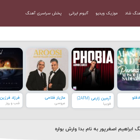
نگ شاد
موزیک ویدیو
آلبوم ایرانی
پخش سراسری آهنگ
قلو
مازیار فلاحی
فرزاد فرزین
آرمین زارعی (2AFM)
عروسی
شب و روز
فوبیا
گ ابراهیم اصغرپور به نام بدا وارش بواره