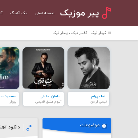
پیر موزیک
صفحه اصلی
تک آهنگ
آه
کردار نیک ، گفتار نیک ، پندار نیک
رضا بهرام
سامان جلیلی
مسعود صاد
نیمی از من
آلبوم عشق قدیمی
پرواز
موضوعات
دانلود آهن