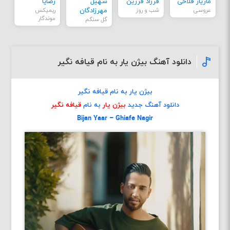
مازیار فلاحی
فرزاد فرزین
سهیل
رضایا
عروسی
شب و روز
مهرزادگان
ریمیکس
موندگار
گل سنگم
دانلود آهنگ بیژن یار به نام قیافه نگیر
بیژن یار به نام قیافه نگیر
دانلود آهنگ جدید
بیژن یار
به نام
قیافه نگیر
Bijan Yaar – Ghiafe Nagir