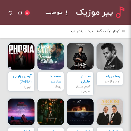
پیر موزیک
منو سایت
۵
کردار نیک ، گفتار نیک ، پندار نیک
رضا بهرام
سامان
مسعود
آرمین زارعی
نیمی از من
جلیلی
صادقلو
(2AFM)
آلبوم عشق
پرواز
فوبیا
قدیمی