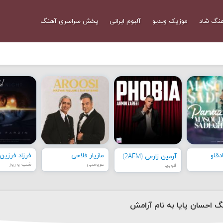
نگ شاد
موزیک ویدیو
آلبوم ایرانی
پخش سراسری آهنگ
قلو
مازیار فلاحی
فرزاد فرزین
آرمین زارعی (2AFM)
عروسی
شب و روز
فوبیا
نگ احسان پایا به نام آرامش