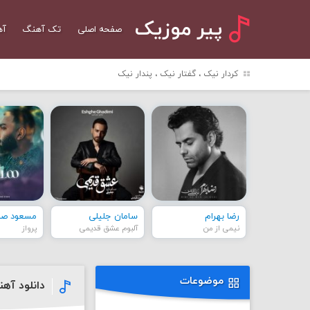
پیر موزیک
صفحه اصلی
تک آهنگ
آه
کردار نیک ، گفتار نیک ، پندار نیک
رضا بهرام
سامان جلیلی
مسعود صاد
نیمی از من
آلبوم عشق قدیمی
پرواز
موضوعات
دانلود آه