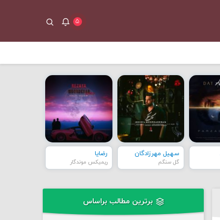
۵
سهیل مهرزادگان
رضایا
گل سنگم
ریمیکس موندگار
برترین مطالب براساس