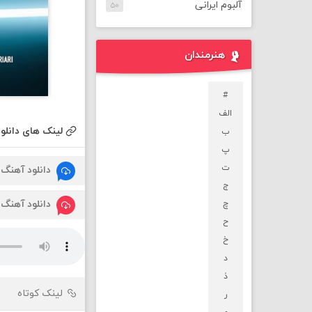
آلبوم ایرانی
۵۰
هنرمندان
#
الف
لینک های دانلود
ب
پ
ت
دانلود آهنگ
ج
دانلود آهنگ
چ
ح
خ
د
ذ
لینک کوتاه
ر