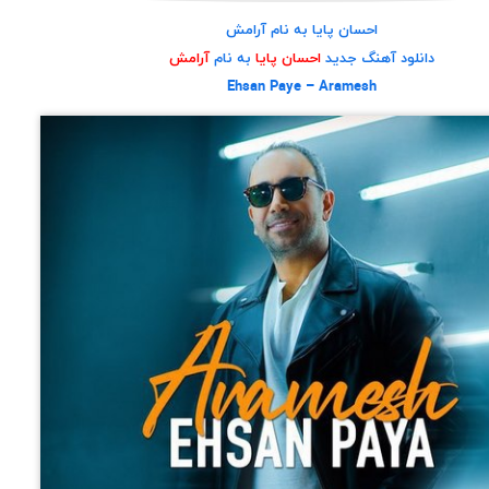
احسان پایا به نام آرامش
دانلود آهنگ جدید
احسان پایا
به نام
آرامش
Ehsan Paye – Aramesh