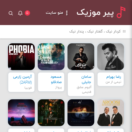
پیر موزیک
منو سایت
۵
کردار نیک ، گفتار نیک ، پندار نیک
رضا بهرام
سامان
مسعود
آرمین زارعی
نیمی از من
جلیلی
صادقلو
(2AFM)
آلبوم عشق
پرواز
فوبیا
قدیمی