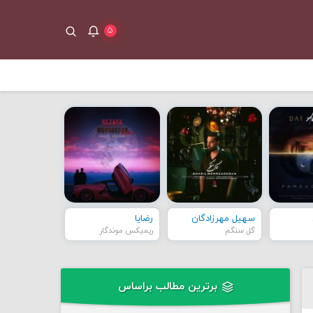
۵
سهیل مهرزادگان
رضایا
گل سنگم
ریمیکس موندگار
برترین مطالب براساس