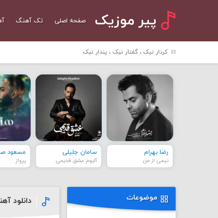
پیر موزیک
صفحه اصلی
تک آهنگ
آه
کردار نیک ، گفتار نیک ، پندار نیک
رضا بهرام
سامان جلیلی
مسعود صاد
نیمی از من
آلبوم عشق قدیمی
پرواز
موضوعات
دانلود آه