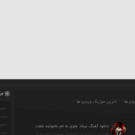
بر
وم ها
اخرین موزیک ویدیو ها
دانل
محسن
دانل
ت)
دانلود آهنگ میلاد علوی به نام خاموشه خطت
احمدو
بازدید : ۰ بازدید بار /
تاریخ : یکشنبه ۱۱ مرداد ۱۴۰۵