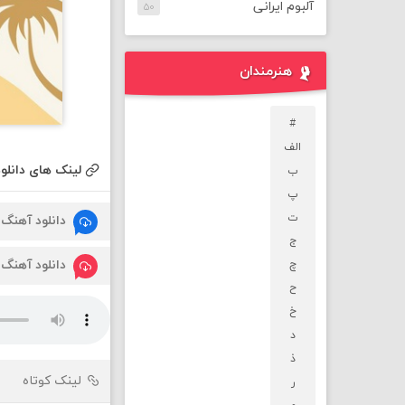
آلبوم ایرانی
۵۰
هنرمندان
#
الف
لینک های دانلود
ب
پ
ت
دانلود آهنگ
ج
دانلود آهنگ
چ
ح
خ
د
ذ
لینک کوتاه
ر