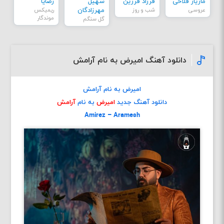
مازیار فلاحی
فرزاد فرزین
سهیل
رضایا
عروسی
شب و روز
مهرزادگان
ریمیکس
موندگار
گل سنگم
دانلود آهنگ امیرض به نام آرامش
امیرض به نام آرامش
دانلود آهنگ جدید
امیرض
به نام
آرامش
Amirez – Aramesh