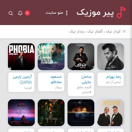
پیر موزیک
منو سایت
۵
کردار نیک ، گفتار نیک ، پندار نیک
رضا بهرام
سامان
مسعود
آرمین زارعی
نیمی از من
جلیلی
صادقلو
(2AFM)
آلبوم عشق
پرواز
فوبیا
قدیمی