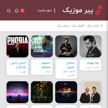
پیر موزیک
منو سایت
۵
کردار نیک ، گفتار نیک ، پندار نیک
رضا بهرام
سامان
مسعود
آرمین زارعی
نیمی از من
جلیلی
صادقلو
(2AFM)
آلبوم عشق
پرواز
فوبیا
قدیمی