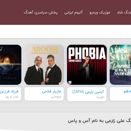
نگ شاد
موزیک ویدیو
آلبوم ایرانی
پخش سراسری آهنگ
قلو
مازیار فلاحی
فرزاد فرزین
آرمین زارعی (2AFM)
عروسی
شب و روز
فوبیا
نگ علی زارعی به نام آس و پاس