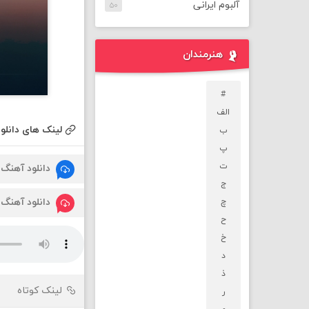
آلبوم ایرانی
۵۰
هنرمندان
#
الف
لینک های دانلود
ب
پ
ت
دانلود آهنگ
ج
دانلود آهنگ
چ
ح
خ
د
ذ
لینک کوتاه
ر