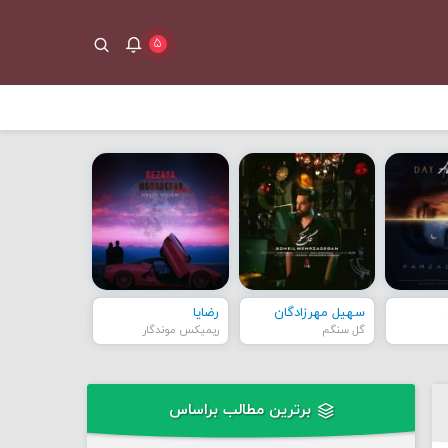
۵
سهیل مهرزادگان
رضایا
گل سنگم
ریمیکس موندگار
برترین مطالب براساس