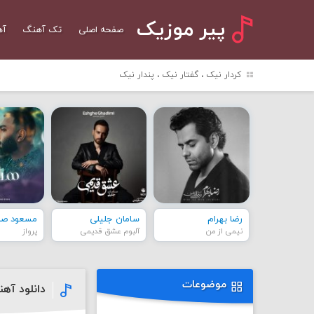
پیر موزیک
صفحه اصلی
تک آهنگ
آه
کردار نیک ، گفتار نیک ، پندار نیک
رضا بهرام
سامان جلیلی
مسعود صاد
نیمی از من
آلبوم عشق قدیمی
پرواز
موضوعات
دانلود آه