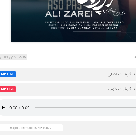
کد پخش آنلاین
 با کیفیت اصلی
MP3 320
 با کیفیت خوب
MP3 128