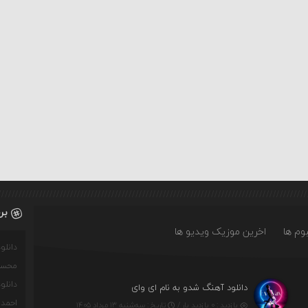
بر
وم ها
اخرین موزیک ویدیو ها
دانل
محسن
دانل
دانلود آهنگ شدو به نام ای وای
احمدو
بازدید : ۰ بازدید بار /
تاریخ : سه‌شنبه ۱۳ مرداد ۱۴۰۵