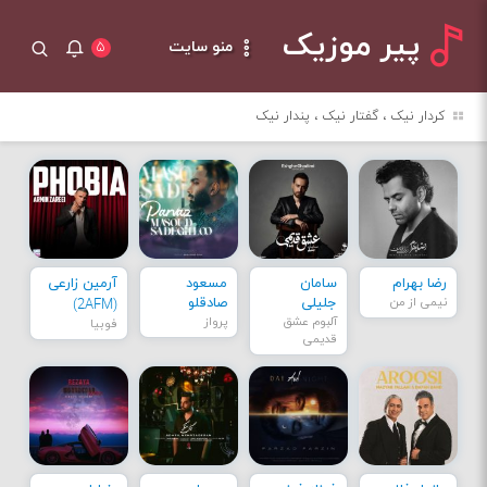
پیر موزیک
منو سایت
۵
کردار نیک ، گفتار نیک ، پندار نیک
رضا بهرام
سامان
مسعود
آرمین زارعی
نیمی از من
جلیلی
صادقلو
(2AFM)
آلبوم عشق
پرواز
فوبیا
قدیمی