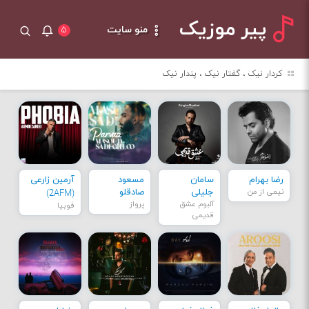
پیر موزیک
منو سایت
۵
کردار نیک ، گفتار نیک ، پندار نیک
رضا بهرام
سامان
مسعود
آرمین زارعی
نیمی از من
جلیلی
صادقلو
(2AFM)
آلبوم عشق
پرواز
فوبیا
قدیمی