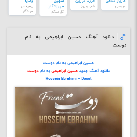
مازیار فلاحی
فرزاد فرزین
سهیل
رضایا
عروسی
شب و روز
مهرزادگان
ریمیکس
موندگار
گل سنگم
دانلود آهنگ حسین ابراهیمی به نام
دوست
حسین ابراهیمی به نام دوست
دانلود آهنگ جدید
حسین ابراهیمی
به نام
دوست
Hossein Ebrahimi – Doost