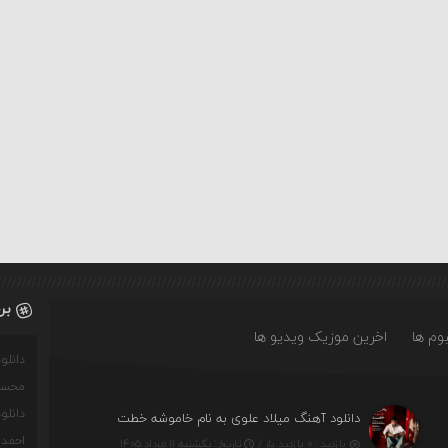
بر
وم ها
اخرین موزیک ویدیو ها
دانل
محسن
دانل
ت)
دانلود آهنگ میلاد علوی به نام خاموشه خطت
احمدو
بازدید : ۰ بازدید بار /
تاریخ : یکشنبه ۱۱ مرداد ۱۴۰۵