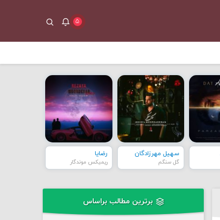
۵
سهیل مهرزادگان
رضایا
گل سنگم
ریمیکس موندگار
برترین مطالب براساس