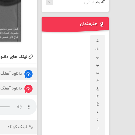
آلبوم ایرانی
۵۰
هنرمندان
#
الف
لینک های دانلود
ب
پ
ت
دانلود آهنگ
ج
دانلود آهنگ
چ
ح
خ
د
ذ
لینک کوتاه
ر