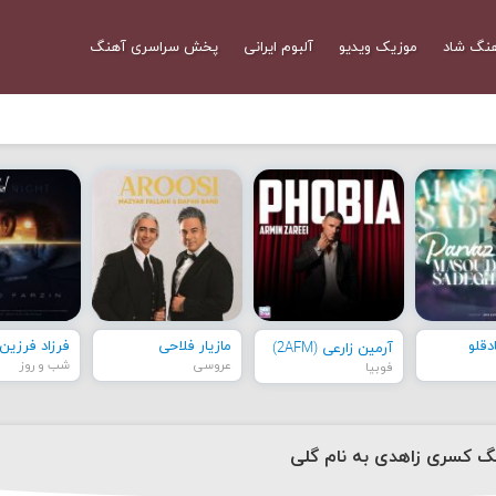
نگ شاد
موزیک ویدیو
آلبوم ایرانی
پخش سراسری آهنگ
قلو
مازیار فلاحی
فرزاد فرزین
آرمین زارعی (2AFM)
عروسی
شب و روز
فوبیا
نگ کسری زاهدی به نام گلی