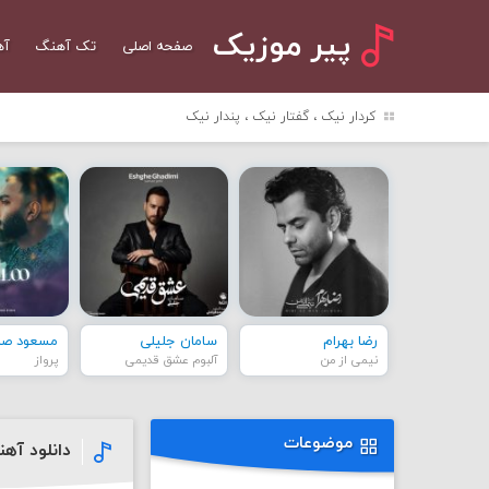
پیر موزیک
صفحه اصلی
تک آهنگ
آه
کردار نیک ، گفتار نیک ، پندار نیک
رضا بهرام
سامان جلیلی
مسعود صاد
نیمی از من
آلبوم عشق قدیمی
پرواز
موضوعات
دانلود آه