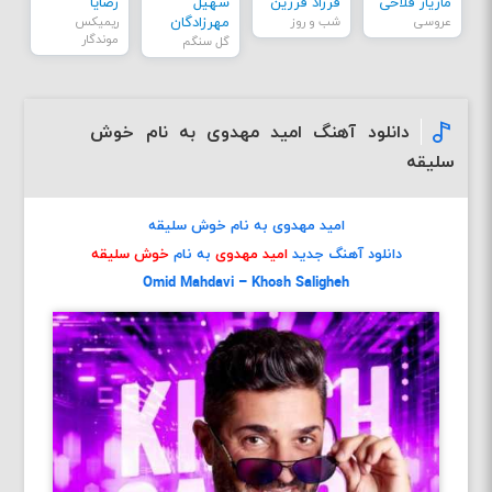
مازیار فلاحی
فرزاد فرزین
سهیل
رضایا
عروسی
شب و روز
مهرزادگان
ریمیکس
موندگار
گل سنگم
دانلود آهنگ امید مهدوی به نام خوش
سلیقه
امید مهدوی به نام خوش سلیقه
دانلود آهنگ جدید
امید مهدوی
به نام
خوش سلیقه
Omid Mahdavi – Khosh Saligheh