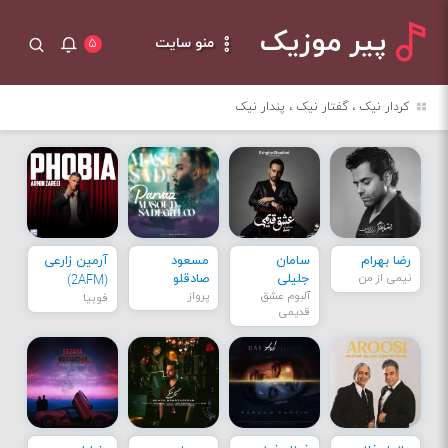
پیر موزیک
منو سایت
۵
کردار نیک ، گفتار نیک ، پندار نیک
رضا بهرام
سامان
مسعود
آرمین زارعی
نیمی از من
جلیلی
صادقلو
(2AFM)
آلبوم عشق
پرواز
فوبیا
قدیمی