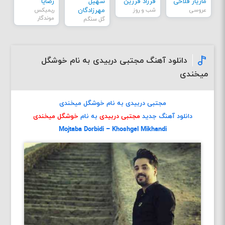
مازیار فلاحی
فرزاد فرزین
سهیل
رضایا
عروسی
شب و روز
مهرزادگان
ریمیکس
موندگار
گل سنگم
دانلود آهنگ مجتبی دربیدی به نام خوشگل
میخندی
مجتبی دربیدی به نام خوشگل میخندی
دانلود آهنگ جدید
مجتبی دربیدی
به نام
خوشگل میخندی
Mojtaba Dorbidi – Khoshgel Mikhandi