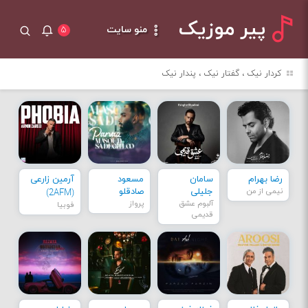
پیر موزیک
منو سایت
۵
کردار نیک ، گفتار نیک ، پندار نیک
رضا بهرام
سامان
مسعود
آرمین زارعی
نیمی از من
جلیلی
صادقلو
(2AFM)
آلبوم عشق
پرواز
فوبیا
قدیمی