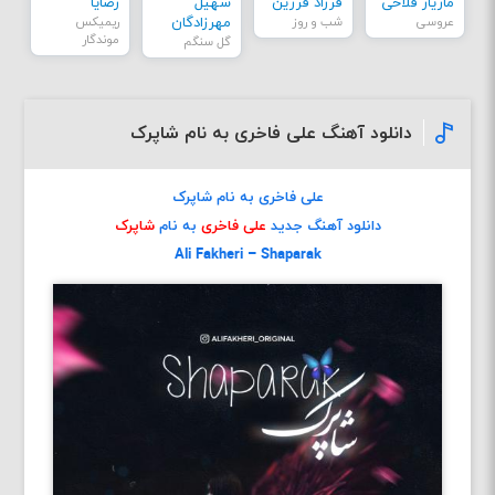
مازیار فلاحی
فرزاد فرزین
سهیل
رضایا
عروسی
شب و روز
مهرزادگان
ریمیکس
موندگار
گل سنگم
دانلود آهنگ علی فاخری به نام شاپرک
علی فاخری به نام شاپرک
دانلود آهنگ جدید
علی فاخری
به نام
شاپرک
Ali Fakheri – Shaparak