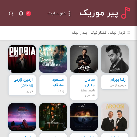
پیر موزیک
منو سایت
۵
کردار نیک ، گفتار نیک ، پندار نیک
رضا بهرام
سامان
مسعود
آرمین زارعی
نیمی از من
جلیلی
صادقلو
(2AFM)
آلبوم عشق
پرواز
فوبیا
قدیمی