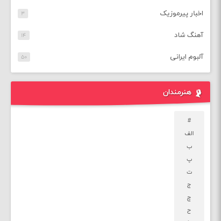
اخبار پیرموزیک
۳
آهنگ شاد
۱۴
آلبوم ایرانی
۵۰
هنرمندان
#
الف
ب
پ
ت
ج
چ
ح