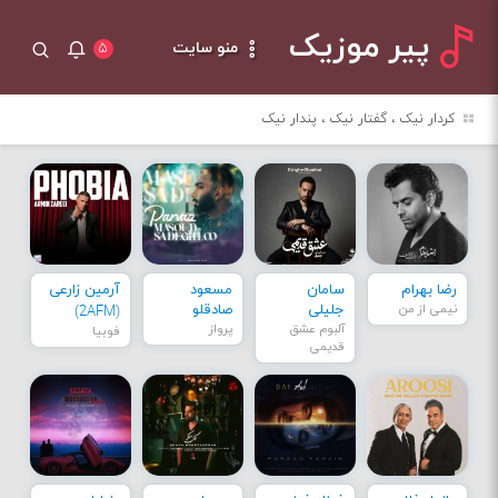
پیر موزیک
منو سایت
۵
کردار نیک ، گفتار نیک ، پندار نیک
رضا بهرام
سامان
مسعود
آرمین زارعی
نیمی از من
جلیلی
صادقلو
(2AFM)
آلبوم عشق
پرواز
فوبیا
قدیمی