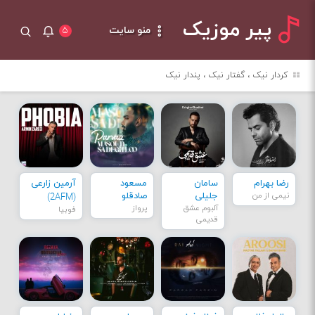
پیر موزیک
منو سایت
۵
کردار نیک ، گفتار نیک ، پندار نیک
رضا بهرام
سامان
مسعود
آرمین زارعی
نیمی از من
جلیلی
صادقلو
(2AFM)
آلبوم عشق
پرواز
فوبیا
قدیمی