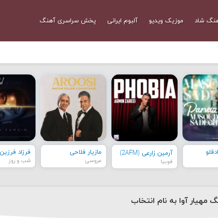
نگ شاد
موزیک ویدیو
آلبوم ایرانی
پخش سراسری آهنگ
قلو
مازیار فلاحی
فرزاد فرزین
آرمین زارعی (2AFM)
عروسی
شب و روز
فوبیا
گ مهیار آوا به نام انتخاب