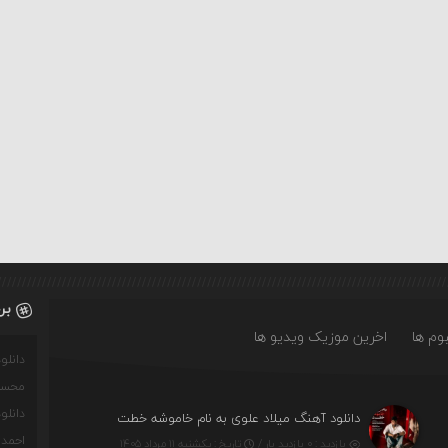
بر
وم ها
اخرین موزیک ویدیو ها
دانل
محسن
دانل
ت)
دانلود آهنگ میلاد علوی به نام خاموشه خطت
احمدو
بازدید : ۰ بازدید بار /
تاریخ : یکشنبه ۱۱ مرداد ۱۴۰۵