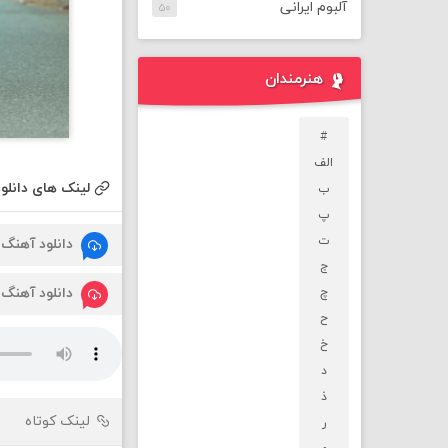
آلبوم ایرانی
۵۰
هنرمندان
#
الف
لینک های دانلود
ب
پ
ت
دانلود آهنگ
ج
دانلود آهنگ
چ
ح
خ
د
ذ
لینک کوتاه
ر