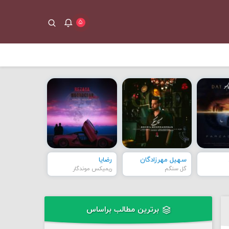
۵
سهیل مهرزادگان
رضایا
گل سنگم
ریمیکس موندگار
برترین مطالب براساس