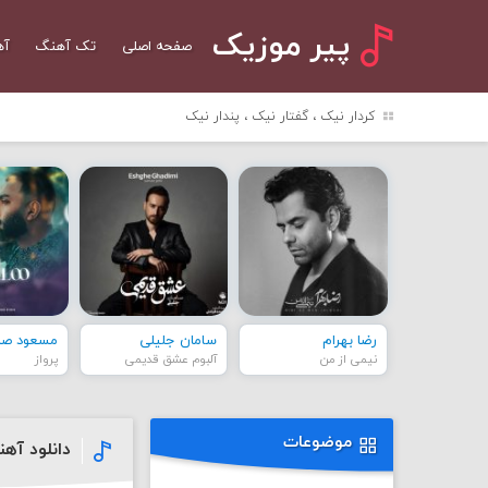
پیر موزیک
صفحه اصلی
تک آهنگ
آه
کردار نیک ، گفتار نیک ، پندار نیک
رضا بهرام
سامان جلیلی
مسعود صاد
نیمی از من
آلبوم عشق قدیمی
پرواز
موضوعات
دانلود آهن