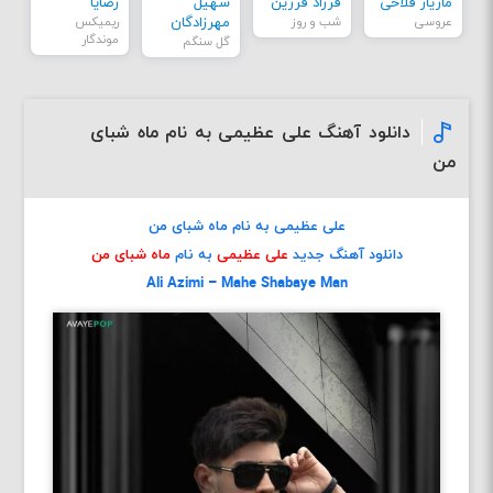
مازیار فلاحی
فرزاد فرزین
سهیل
رضایا
عروسی
شب و روز
مهرزادگان
ریمیکس
موندگار
گل سنگم
دانلود آهنگ علی عظیمی به نام ماه شبای
من
علی عظیمی به نام ماه شبای من
دانلود آهنگ جدید
علی عظیمی
به نام
ماه شبای من
Ali Azimi – Mahe Shabaye Man