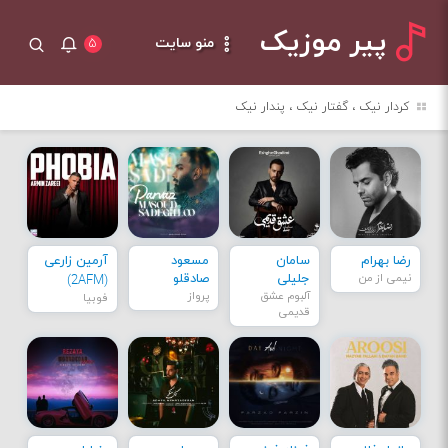
پیر موزیک
منو سایت
۵
کردار نیک ، گفتار نیک ، پندار نیک
رضا بهرام
سامان
مسعود
آرمین زارعی
نیمی از من
جلیلی
صادقلو
(2AFM)
آلبوم عشق
پرواز
فوبیا
قدیمی