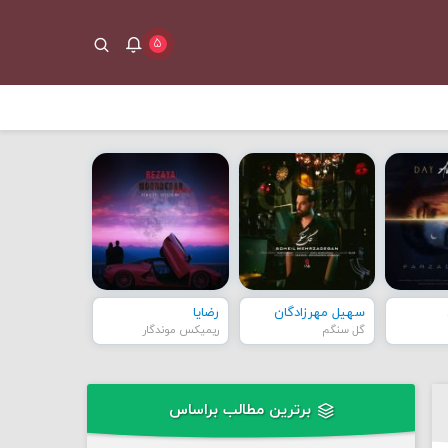
۵
سهیل مهرزادگان
رضایا
گل سنگم
ریمیکس موندگار
برترین مطالب براساس