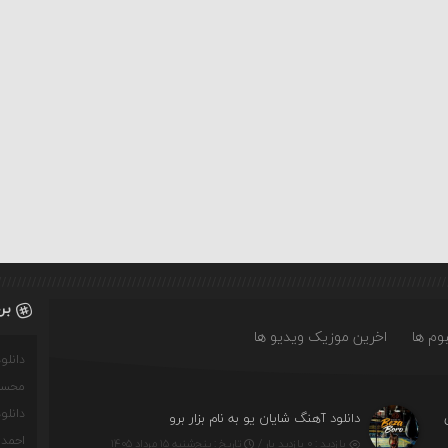
بر
وم ها
اخرین موزیک ویدیو ها
دانل
محسن
دانل
دانلود آهنگ شایان یو به نام بزار برو
احمدو
بازدید : ۰ بازدید بار /
تاریخ : پنج‌شنبه ۱۵ مرداد ۱۴۰۵