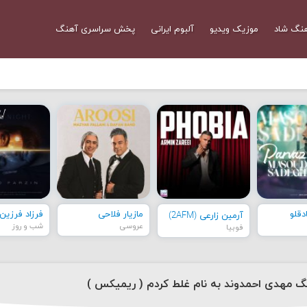
نگ شاد
موزیک ویدیو
آلبوم ایرانی
پخش سراسری آهنگ
قلو
مازیار فلاحی
فرزاد فرزین
آرمین زارعی (2AFM)
عروسی
شب و روز
فوبیا
نگ مهدی احمدوند به نام غلط کردم ( ریمیکس )