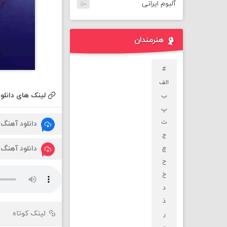
آلبوم ایرانی
۵۰
هنرمندان
#
الف
لینک های دانلود
ب
پ
ت
دانلود آهنگ
ج
دانلود آهنگ
چ
ح
خ
د
ذ
لینک کوتاه
ر