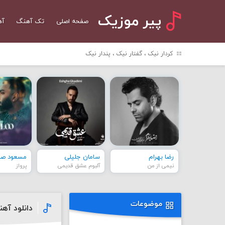
پیر موزیک
صفحه اصلی
تک آهنگ
آه
کردار نیک ، گفتار نیک ، پندار نیک
رضا بهرام
سامان جلیلی
مسعود صاد
نیمی از من
آلبوم عشق قدیمی
پرواز
موضوعات
دانلود آه