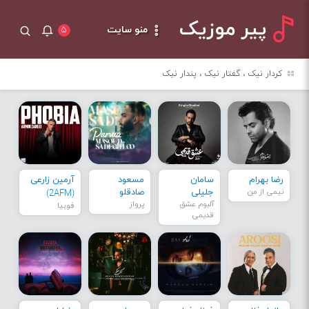
پیر موزیک
منو سایت
۵
کردار نیک ، گفتار نیک ، پندار نیک
رضا بهرام
سامان
مسعود
آرمین زارعی
نیمی از من
جلیلی
صادقلو
(2AFM)
آلبوم عشق
پرواز
فوبیا
قدیمی