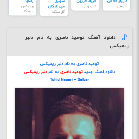
مازیار فلاحی
فرزاد فرزین
سهیل
رضایا
عروسی
شب و روز
مهرزادگان
ریمیکس
موندگار
گل سنگم
دانلود آهنگ توحید ناصری به نام دلبر
ریمیکس
توحید ناصری به نام دلبر ریمیکس
دانلود آهنگ جدید
توحید ناصری
به نام
دلبر ریمیکس
Tohid Naseri – Delbar