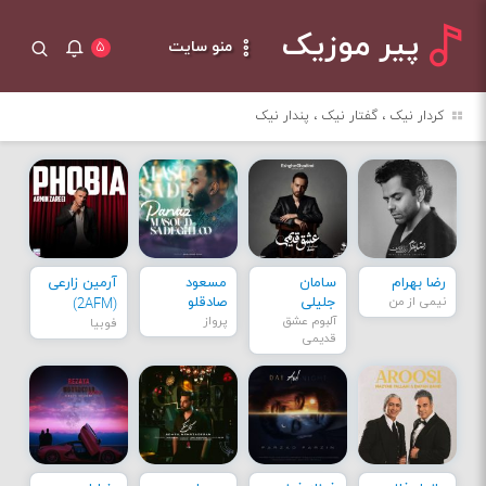
پیر موزیک
منو سایت
۵
کردار نیک ، گفتار نیک ، پندار نیک
رضا بهرام
سامان
مسعود
آرمین زارعی
نیمی از من
جلیلی
صادقلو
(2AFM)
آلبوم عشق
پرواز
فوبیا
قدیمی