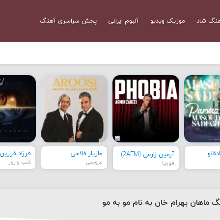
نگ شاد
موزیک ویدیو
آلبوم ایرانی
پخش سراسری آهنگ
قلو
مازیار فلاحی
فرزاد فرزین
آرمین زارعی (2AFM)
عروسی
شب و روز
فوبیا
گ ماهان بهرام خان به نام مو به مو