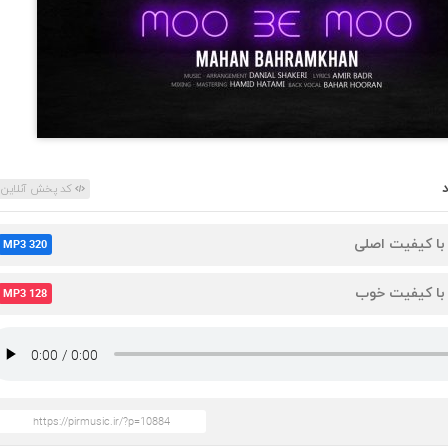
کد پخش آنلاین
 با کیفیت اصلی
MP3 320
 با کیفیت خوب
MP3 128