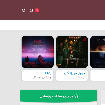
۵
سهیل مهرزادگان
رضایا
گل سنگم
ریمیکس موندگار
برترین مطالب براساس