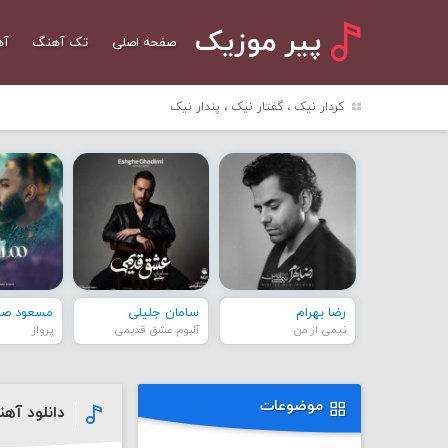
پیر موزیک
صفحه اصلی
تک آهنگ
آه
کردار نیک ، گفتار نیک ، پندار نیک
رضا بهرام
سامان جلیلی
مسعود صاد
نیمی از من
آلبوم عشق قدیمی
پرواز
موضوعات
دانلود آهن