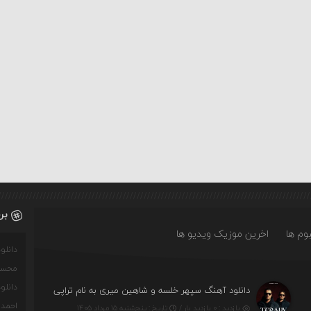
بر
وم ها
اخرین موزیک ویدیو ها
دانل
محسن
دانل
دانلود آهنگ سپهر خلسه و شاهین میری به نام تراپی
احمدو
بازدید : ۰ بازدید بار /
تاریخ : پنج‌شنبه ۱۵ مرداد ۱۴۰۵