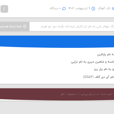
تک آهنگ
۹ اردیبهشت ۱۴۰۲
۰ دیدگاه
نگ بهنام بانی به نام دل کارش اینه که بگرده دور تو هربار
شما اینجا هستید
 نام پارافین
لسه و شاهین میری به نام تراپی
به نام بزار برو
 آی دی گاف (IDGAF)
تایید شده : ۰ ، در حال بررسی : ۰ ، مجموع : ۰ نظر