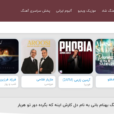
نگ شاد
موزیک ویدیو
آلبوم ایرانی
پخش سراسری آهنگ
قلو
مازیار فلاحی
فرزاد فرزین
آرمین زارعی (2AFM)
عروسی
شب و روز
فوبیا
گ بهنام بانی به نام دل کارش اینه که بگرده دور تو هربار