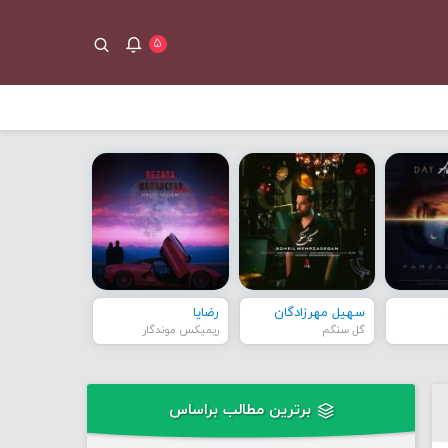
۵
سهیل مهرزادگان
رضایا
گل سنگم
ریمیکس موندگار
برترین مطالب براساس