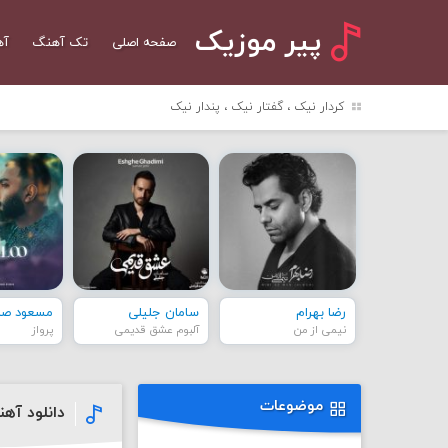
پیر موزیک
صفحه اصلی
تک آهنگ
آه
کردار نیک ، گفتار نیک ، پندار نیک
رضا بهرام
سامان جلیلی
مسعود صاد
نیمی از من
آلبوم عشق قدیمی
پرواز
موضوعات
دانلود آهن