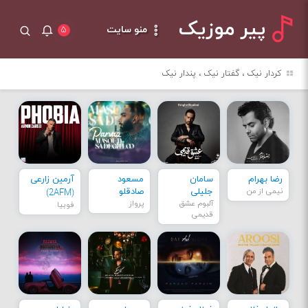
پیر موزیک
منو سایت
۵
کردار نیک ، گفتار نیک ، پندار نیک
رضا بهرام
سامان
مسعود
آرمین زارعی
نیمی از من
جلیلی
صادقلو
(2AFM)
آلبوم عشق
پرواز
فوبیا
قدیمی