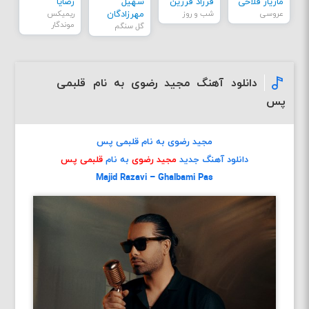
مازیار فلاحی
فرزاد فرزین
سهیل
رضایا
عروسی
شب و روز
مهرزادگان
ریمیکس
موندگار
گل سنگم
دانلود آهنگ مجید رضوی به نام قلبمی
پس
مجید رضوی به نام قلبمی پس
دانلود آهنگ جدید
مجید رضوی
به نام
قلبمی پس
Majid Razavi – Ghalbami Pas