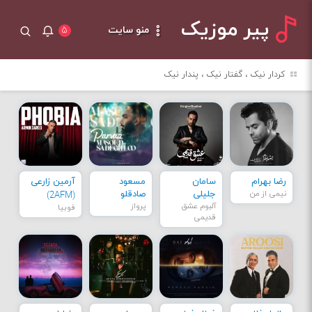
پیر موزیک
منو سایت
۵
کردار نیک ، گفتار نیک ، پندار نیک
رضا بهرام
سامان
مسعود
آرمین زارعی
نیمی از من
جلیلی
صادقلو
(2AFM)
آلبوم عشق
پرواز
فوبیا
قدیمی