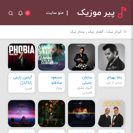
پیر موزیک
منو سایت
۵
کردار نیک ، گفتار نیک ، پندار نیک
رضا بهرام
سامان
مسعود
آرمین زارعی
نیمی از من
جلیلی
صادقلو
(2AFM)
آلبوم عشق
پرواز
فوبیا
قدیمی