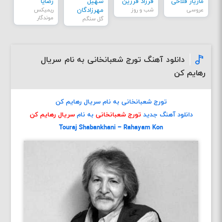
مازیار فلاحی
فرزاد فرزین
سهیل
رضایا
عروسی
شب و روز
مهرزادگان
ریمیکس
موندگار
گل سنگم
دانلود آهنگ تورج شعبانخانی به نام سریال
رهایم کن
تورج شعبانخانی به نام سریال رهایم کن
دانلود آهنگ جدید
تورج شعبانخانی
به نام
سریال رهایم کن
Touraj Shabankhani – Rahayam Kon