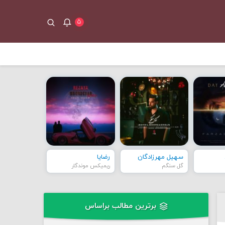
۵
سهیل مهرزادگان
رضایا
گل سنگم
ریمیکس موندگار
برترین مطالب براساس