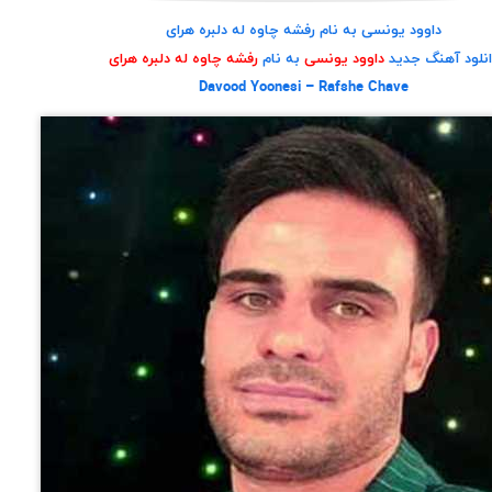
داوود یونسی به نام رفشه چاوه له دلبره هرای
نلود آهنگ جدید
داوود یونسی
به نام
رفشه چاوه له دلبره هرای
Davood Yoonesi – Rafshe Chave