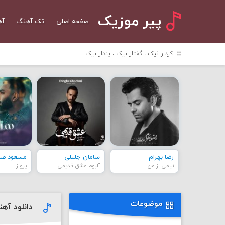
پیر موزیک
صفحه اصلی
تک آهنگ
آه
کردار نیک ، گفتار نیک ، پندار نیک
رضا بهرام
سامان جلیلی
مسعود صاد
نیمی از من
آلبوم عشق قدیمی
پرواز
موضوعات
دانلود آه