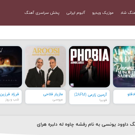
نگ شاد
موزیک ویدیو
آلبوم ایرانی
پخش سراسری آهنگ
قلو
مازیار فلاحی
فرزاد فرزین
آرمین زارعی (2AFM)
عروسی
شب و روز
فوبیا
نگ داوود یونسی به نام رفشه چاوه له دلبره هرای