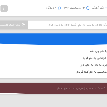
تک آهنگ
۱۴ اردیبهشت ۱۴۰۲
۰ دیدگاه
نگ داوود یونسی به نام رفشه چاوه له دلبره هرای
شما اینجا هستید
ه نام چی بگم
اهانی به نام آواره
اد به نام یه جای دور
رشاسبی به نام کجا گریزم
تایید شده : ۰ ، در حال بررسی : ۰ ، مجموع : ۰ نظر