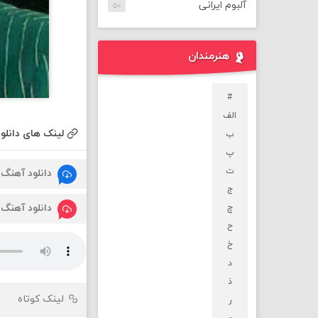
آلبوم ایرانی
۵۰
هنرمندان
#
الف
لینک های دانلود
ب
پ
ت
دانلود آهنگ
ج
دانلود آهنگ
چ
ح
خ
د
ذ
لینک کوتاه
ر