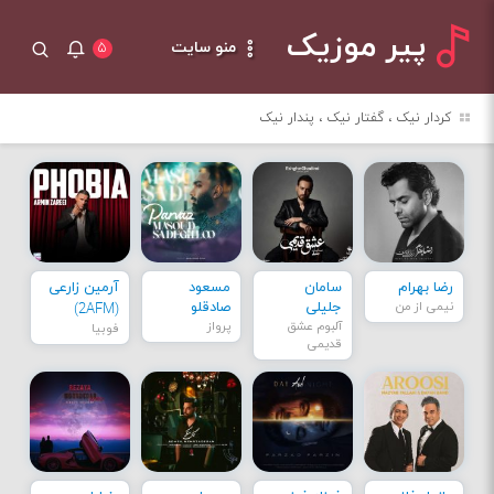
پیر موزیک
منو سایت
۵
کردار نیک ، گفتار نیک ، پندار نیک
رضا بهرام
سامان
مسعود
آرمین زارعی
نیمی از من
جلیلی
صادقلو
(2AFM)
آلبوم عشق
پرواز
فوبیا
قدیمی