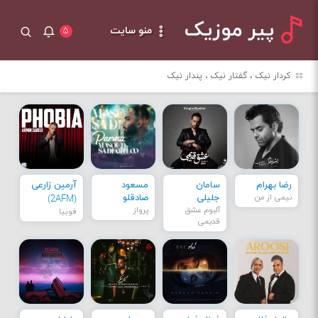
پیر موزیک
منو سایت
۵
کردار نیک ، گفتار نیک ، پندار نیک
رضا بهرام
سامان
مسعود
آرمین زارعی
نیمی از من
جلیلی
صادقلو
(2AFM)
آلبوم عشق
پرواز
فوبیا
قدیمی