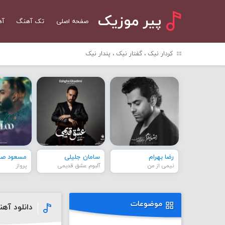
پیر موزیک
صفحه اصلی
تک آهنگ
آه
کردار نیک ، گفتار نیک ، پندار نیک
رضا بهرام
سامان جلیلی
مسعود صاد
نیمی از من
آلبوم عشق قدیمی
پرواز
موضوعات
دانلود آه