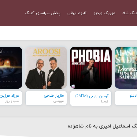
نگ شاد
موزیک ویدیو
آلبوم ایرانی
پخش سراسری آهنگ
قلو
مازیار فلاحی
فرزاد فرزین
آرمین زارعی (2AFM)
عروسی
شب و روز
فوبیا
نگ اسماعیل امیری به نام شاهزاده