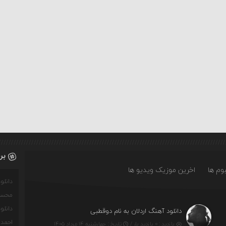
بر
وم ها
اخرین موزیک ویدیو ها
دانل
محسن
دانل
دانلود آهنگ اردلان به نام دوقطبی
احمدو
بازدید : ۰ بازدید بار /
تاریخ : چهارشنبه ۱۴ مرداد ۱۴۰۵