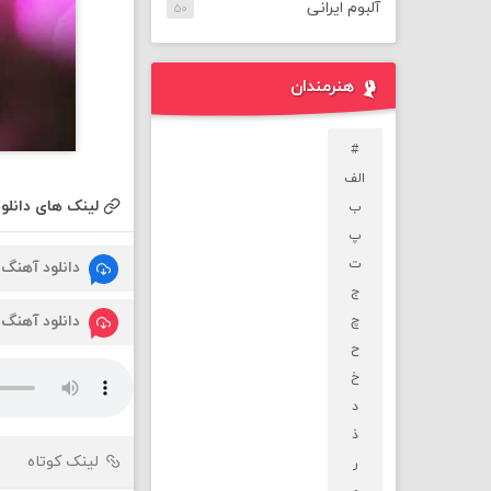
آلبوم ایرانی
۵۰
هنرمندان
#
الف
لینک های دانلود
ب
پ
ت
دانلود آهنگ
ج
دانلود آهنگ
چ
ح
خ
د
ذ
لینک کوتاه
ر