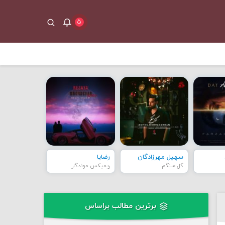
۵
سهیل مهرزادگان
رضایا
گل سنگم
ریمیکس موندگار
برترین مطالب براساس