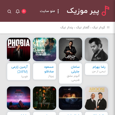
پیر موزیک
منو سایت
۵
کردار نیک ، گفتار نیک ، پندار نیک
رضا بهرام
سامان
مسعود
آرمین زارعی
نیمی از من
جلیلی
صادقلو
(2AFM)
آلبوم عشق
پرواز
فوبیا
قدیمی