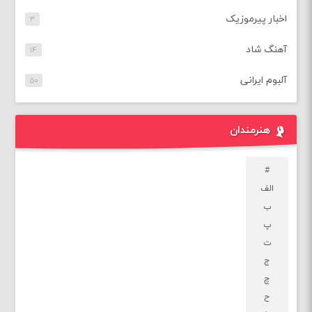
اخبار پیرموزیک
۳
آهنگ شاد
۱۴
آلبوم ایرانی
۵۰
هنرمندان
#
الف
ب
پ
ت
ج
چ
ح