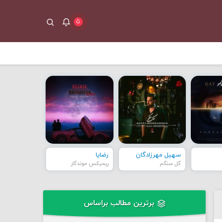
۵
سهیل مهرزادگان
رضایا
گل سنگم
ریمیکس موندگار
برترین مطالب براساس