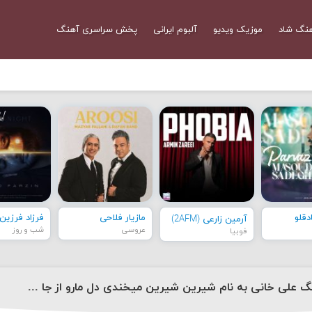
نگ شاد
موزیک ویدیو
آلبوم ایرانی
پخش سراسری آهنگ
قلو
مازیار فلاحی
فرزاد فرزین
آرمین زارعی (2AFM)
عروسی
شب و روز
فوبیا
دانلود آهنگ علی خانی به نام شیرین شیرین میخندی دل مارو از جا کندی