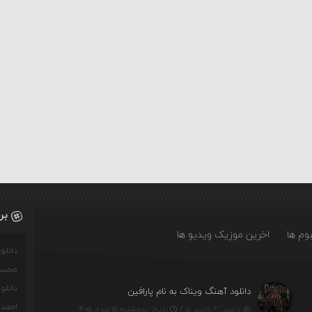
بر
وم ها
اخرین موزیک ویدیو ها
دانل
محسن
دانل
دانلود آهنگ ویناک به نام پارافین
احمدو
بازدید : ۲ بازدید بار /
تاریخ : پنج‌شنبه ۱۵ مرداد ۱۴۰۵