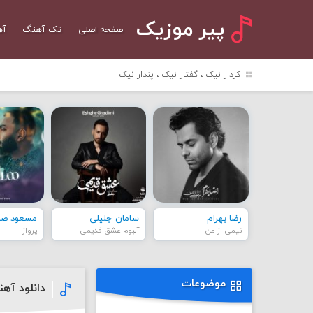
پیر موزیک
صفحه اصلی
تک آهنگ
آه
کردار نیک ، گفتار نیک ، پندار نیک
رضا بهرام
سامان جلیلی
مسعود صاد
نیمی از من
آلبوم عشق قدیمی
پرواز
موضوعات
دانلود آهن