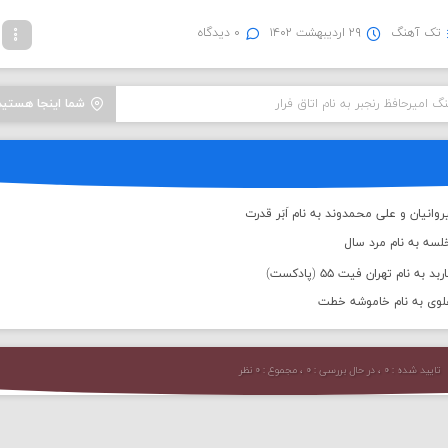
تک آهنگ
۲۹ اردیبهشت ۱۴۰۲
۰ دیدگاه
گ امیرحافظ رنجبر به نام اتاق فرار
شما اینجا هستید
وانیان و علی محمدوند به نام اَبَر قدرت
لسه به نام مرد سال
 نام تهران فیت ۵۵ (پادکست)
علوی به نام خاموشه خطت
تایید شده : ۰ ، در حال بررسی : ۰ ، مجموع : ۰ نظر