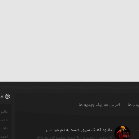
بر
وم ها
اخرین موزیک ویدیو ها
دانل
محسن
دانل
پیروانیان و علی محمدوند به نام اَبَر قدرت
دانلود آهنگ سپهر خلسه به نام مرد سال
احمدو
بازدید : ۰ بازدید بار /
تاریخ : دوشنبه ۱۲ مرداد ۱۴۰۵