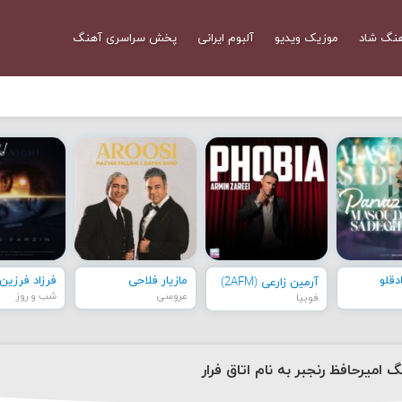
نگ شاد
موزیک ویدیو
آلبوم ایرانی
پخش سراسری آهنگ
قلو
مازیار فلاحی
فرزاد فرزین
آرمین زارعی (2AFM)
عروسی
شب و روز
فوبیا
گ امیرحافظ رنجبر به نام اتاق فرار