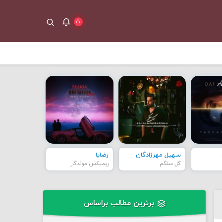
۵
سهیل مهرزادگان
رضایا
گل سنگم
ریمیکس موندگار
برترین مطالب براساس