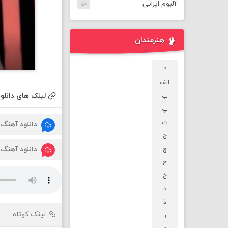
آلبوم ایرانی
۵۰
هنرمندان
#
الف
لینک های دانلود
ب
پ
ت
دانلود آهنگ
ج
دانلود آهنگ
چ
ح
خ
د
ذ
لینک کوتاه
ر