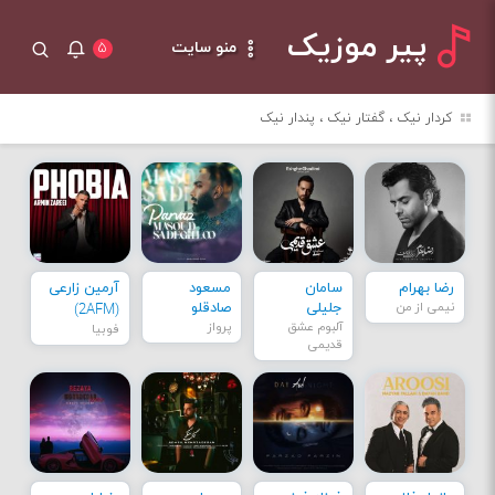
پیر موزیک
منو سایت
۵
کردار نیک ، گفتار نیک ، پندار نیک
رضا بهرام
سامان
مسعود
آرمین زارعی
نیمی از من
جلیلی
صادقلو
(2AFM)
آلبوم عشق
پرواز
فوبیا
قدیمی