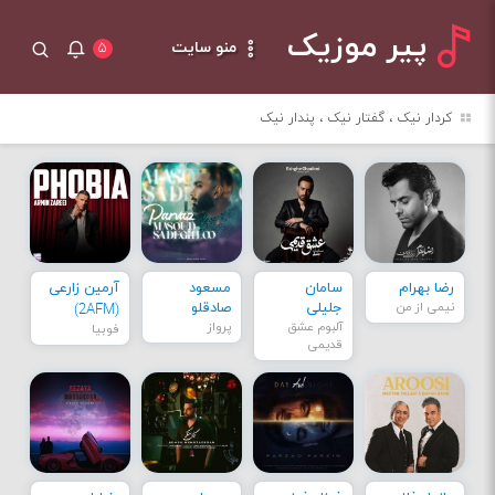
پیر موزیک
منو سایت
۵
کردار نیک ، گفتار نیک ، پندار نیک
رضا بهرام
سامان
مسعود
آرمین زارعی
نیمی از من
جلیلی
صادقلو
(2AFM)
آلبوم عشق
پرواز
فوبیا
قدیمی