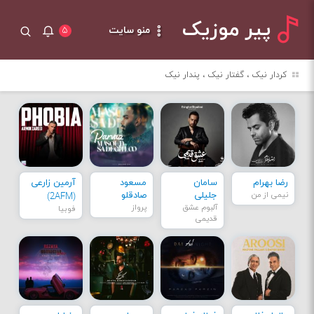
پیر موزیک
منو سایت
۵
کردار نیک ، گفتار نیک ، پندار نیک
رضا بهرام
سامان
مسعود
آرمین زارعی
نیمی از من
جلیلی
صادقلو
(2AFM)
آلبوم عشق
پرواز
فوبیا
قدیمی