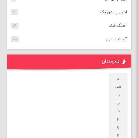
اخبار پیرموزیک
۳
آهنگ شاد
۱۴
آلبوم ایرانی
۵۰
هنرمندان
#
الف
ب
پ
ت
ج
چ
ح