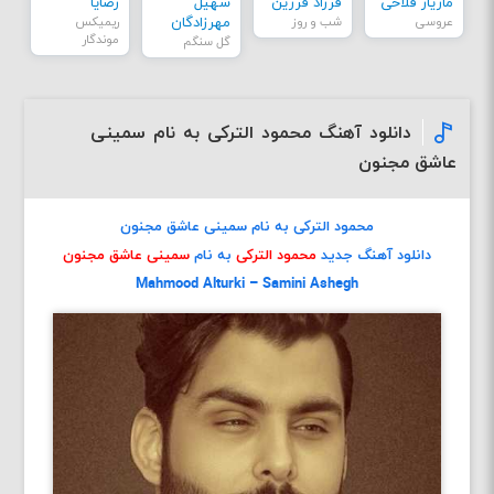
مازیار فلاحی
فرزاد فرزین
سهیل
رضایا
عروسی
شب و روز
مهرزادگان
ریمیکس
موندگار
گل سنگم
دانلود آهنگ محمود الترکی به نام سمینی
عاشق مجنون
محمود الترکی به نام سمینی عاشق مجنون
دانلود آهنگ جدید
محمود الترکی
به نام
سمینی عاشق مجنون
Mahmood Alturki – Samini Ashegh