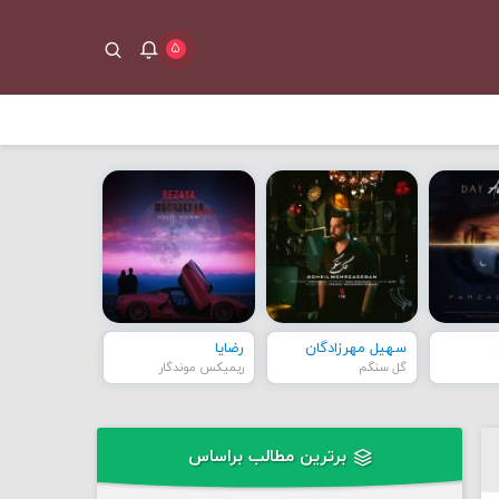
۵
سهیل مهرزادگان
رضایا
گل سنگم
ریمیکس موندگار
برترین مطالب براساس