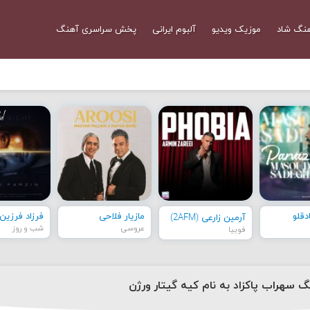
نگ شاد
موزیک ویدیو
آلبوم ایرانی
پخش سراسری آهنگ
قلو
مازیار فلاحی
فرزاد فرزین
آرمین زارعی (2AFM)
عروسی
شب و روز
فوبیا
گ سهراب پاکزاد به نام کیه گیتار ورژن