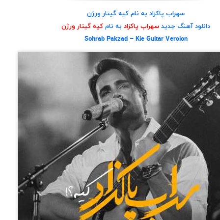
سهراب پاکزاد به نام کیه گیتار ورژن
دانلود آهنگ جدید
سهراب پاکزاد
به نام
کیه گیتار ورژن
Sohrab Pakzad – Kie Guitar Version