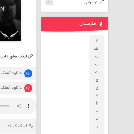
آلبوم ایرانی
۵۰
هنرمندان
#
الف
لینک های دانلود
ب
پ
ت
دانلود آهنگ
ج
دانلود آهنگ
چ
ح
خ
د
ذ
لینک کوتاه
ر