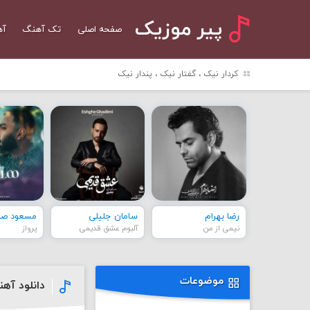
پیر موزیک
صفحه اصلی
تک آهنگ
آه
کردار نیک ، گفتار نیک ، پندار نیک
رضا بهرام
سامان جلیلی
مسعود صاد
نیمی از من
آلبوم عشق قدیمی
پرواز
موضوعات
دانلود آهن