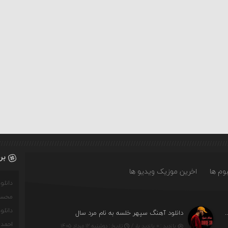
بر
وم ها
اخرین موزیک ویدیو ها
دانل
محسن
دانل
پیروانیان و علی محمدوند به نام اَبَر قدرت
دانلود آهنگ سپهر خلسه به نام مرد سال
احمدو
بازدید : ۰ بازدید بار /
تاریخ : دوشنبه ۱۲ مرداد ۱۴۰۵