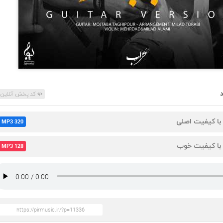
کد پخش آنلاین
 با کیفیت اصلی
MP3 320
 با کیفیت خوب
MP3 128