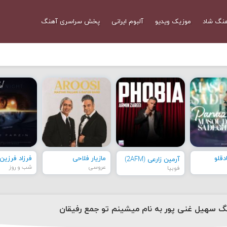
نگ شاد
موزیک ویدیو
آلبوم ایرانی
پخش سراسری آهنگ
قلو
مازیار فلاحی
فرزاد فرزین
آرمین زارعی (2AFM)
عروسی
شب و روز
فوبیا
نگ سهیل غنی پور به نام میشینم تو جمع رفیقان