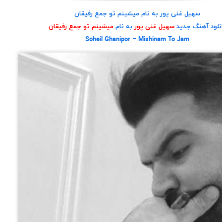
سهیل غنی پور به نام میشینم تو جمع رفیقان
نلود آهنگ جدید
سهیل غنی پور
به نام
میشینم تو جمع رفیقان
Soheil Ghanipor – Mishinam To Jam