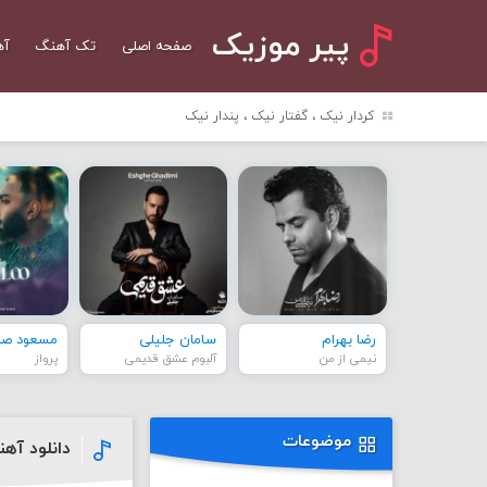
پیر موزیک
صفحه اصلی
تک آهنگ
آه
کردار نیک ، گفتار نیک ، پندار نیک
رضا بهرام
سامان جلیلی
مسعود صاد
نیمی از من
آلبوم عشق قدیمی
پرواز
موضوعات
دانلود آه