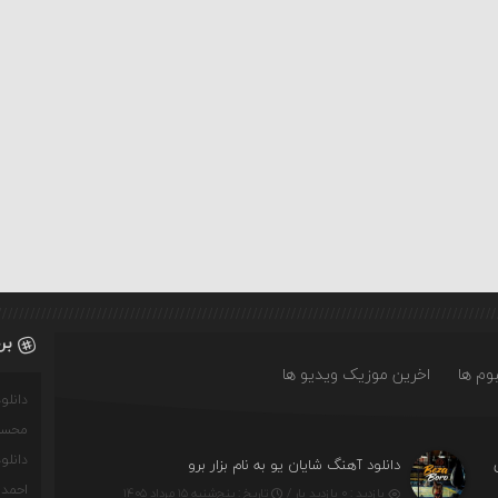
بر
وم ها
اخرین موزیک ویدیو ها
دانل
محسن
دانل
دانلود آهنگ شایان یو به نام بزار برو
احمدو
بازدید : ۰ بازدید بار /
تاریخ : پنج‌شنبه ۱۵ مرداد ۱۴۰۵