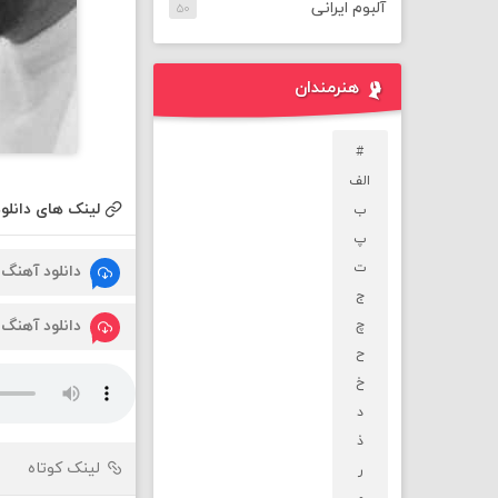
آلبوم ایرانی
۵۰
هنرمندان
#
الف
لینک های دانلود
ب
پ
ت
دانلود آهنگ
ج
دانلود آهنگ
چ
ح
خ
د
ذ
لینک کوتاه
ر