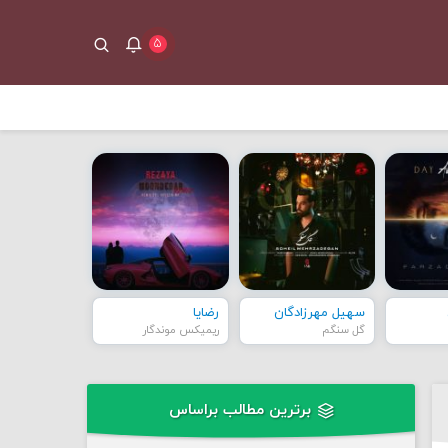
۵
سهیل مهرزادگان
رضایا
گل سنگم
ریمیکس موندگار
برترین مطالب براساس