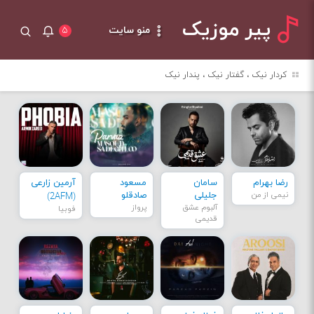
پیر موزیک
منو سایت
۵
کردار نیک ، گفتار نیک ، پندار نیک
رضا بهرام
سامان
مسعود
آرمین زارعی
نیمی از من
جلیلی
صادقلو
(2AFM)
آلبوم عشق
پرواز
فوبیا
قدیمی