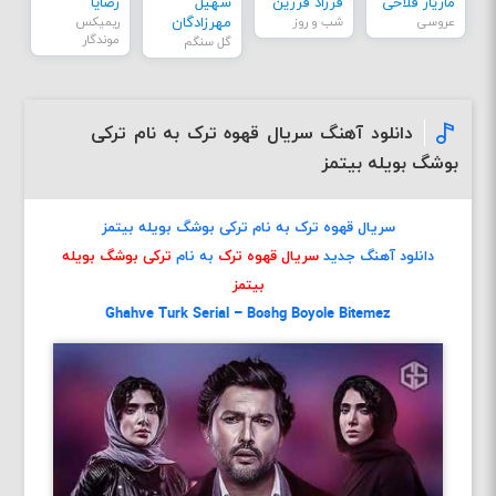
مازیار فلاحی
فرزاد فرزین
سهیل
رضایا
عروسی
شب و روز
مهرزادگان
ریمیکس
موندگار
گل سنگم
دانلود آهنگ سریال قهوه ترک به نام ترکی
بوشگ بویله بیتمز
سریال قهوه ترک به نام ترکی بوشگ بویله بیتمز
دانلود آهنگ جدید
سریال قهوه ترک
به نام
ترکی بوشگ بویله
بیتمز
Ghahve Turk Serial – Boshg Boyole Bitemez