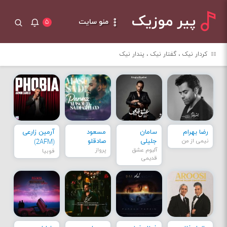
پیر موزیک
منو سایت
۵
کردار نیک ، گفتار نیک ، پندار نیک
رضا بهرام
سامان
مسعود
آرمین زارعی
نیمی از من
جلیلی
صادقلو
(2AFM)
آلبوم عشق
پرواز
فوبیا
قدیمی